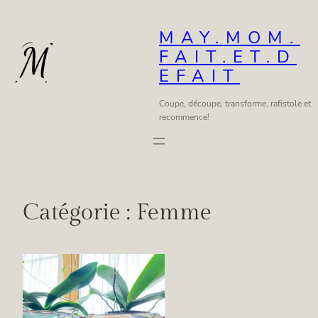
Aller
au
MAY.MOM.
FAIT.ET.D
contenu
EFAIT
Coupe, découpe, transforme, rafistole et
recommence!
Catégorie :
Femme